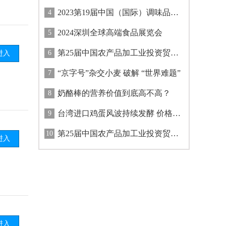
2023第19届中国（国际）调味品及食品配料博览会
4
2024深圳全球高端食品展览会
5
第25届中国农产品加工业投资贸易洽谈会在河南省驻马店市举办
6
进入
“京字号”杂交小麦 破解 “世界难题”
7
奶酪棒的营养价值到底高不高？
8
台湾进口鸡蛋风波持续发酵 价格、流程等多方面质疑声不断
9
第25届中国农产品加工业投资贸易洽谈会开幕
10
进入
进入